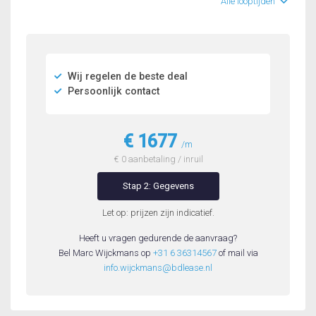
Alle looptijden
Wij regelen de beste deal
Persoonlijk contact
€ 1677
/m
€ 0 aanbetaling / inruil
Stap 2: Gegevens
Let op: prijzen zijn indicatief.
Heeft u vragen gedurende de aanvraag?
Bel Marc Wijckmans op
+31 6 36314567
of mail via
info.wijckmans@bdlease.nl