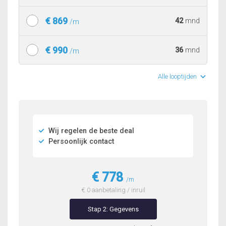
€ 869
42
mnd
/m
€ 990
36
mnd
/m
Alle looptijden
Wij regelen de beste deal
Persoonlijk contact
€ 778
/m
€ 0 aanbetaling / inruil
Stap 2: Gegevens