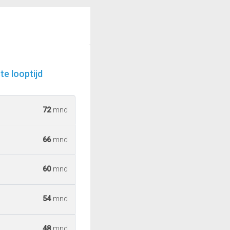
e looptijd
72
mnd
66
mnd
60
mnd
54
mnd
48
mnd