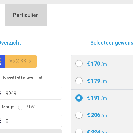
Particulier
verzicht
Selecteer gewenst
€ 170
/m
Ik weet het kenteken niet
€ 179
/m
€ 191
/m
Marge
BTW
€ 206
/m
€ 224
/m