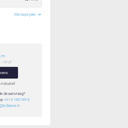
Alle looptijden
1
/m
/ inruil
evens
 indicatief.
de de aanvraag?
 op
+31 6 16319913
e@bdlease.nl