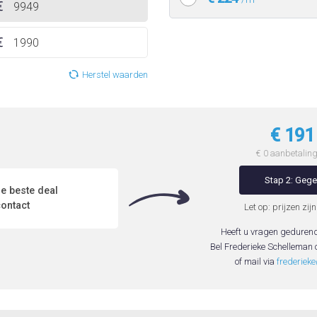
Herstel waarden
€ 19
€ 0 aanbetaling 
Stap 2: Geg
e beste deal
ontact
Let op: prijzen zijn
Heeft u vragen geduren
Bel Frederieke Schelleman
of mail via
frederiek