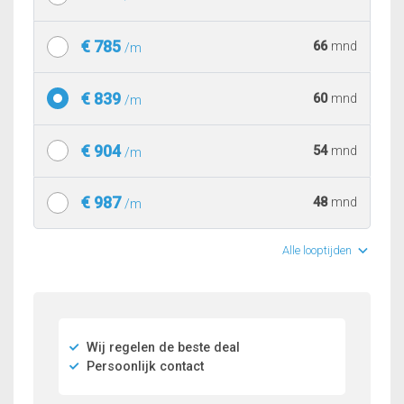
€ 785
66
mnd
/m
€ 839
60
mnd
/m
€ 904
54
mnd
/m
€ 987
48
mnd
/m
Alle looptijden
Wij regelen de beste deal
Persoonlijk contact